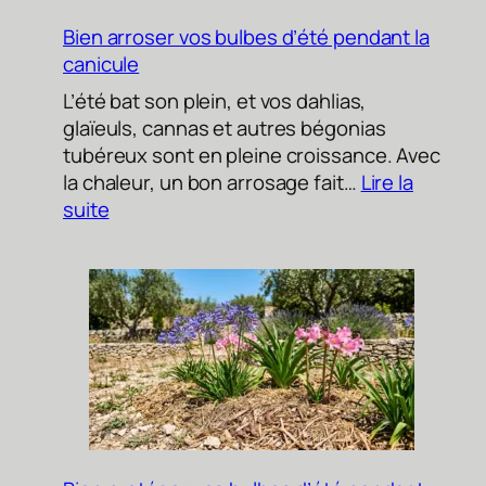
d’automne
!
Bien arroser vos bulbes d’été pendant la
canicule
L’été bat son plein, et vos dahlias,
glaïeuls, cannas et autres bégonias
tubéreux sont en pleine croissance. Avec
la chaleur, un bon arrosage fait…
Lire la
:
suite
Bien
arroser
vos
bulbes
d’été
pendant
la
canicule