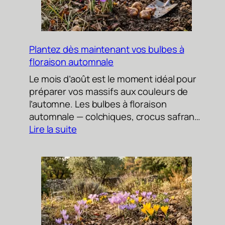
crocus
safran
dès
août
Plantez dès maintenant vos bulbes à
floraison automnale
Le mois d’août est le moment idéal pour
préparer vos massifs aux couleurs de
l’automne. Les bulbes à floraison
automnale — colchiques, crocus safran…
:
Lire la suite
Plantez
dès
maintenant
vos
bulbes
à
floraison