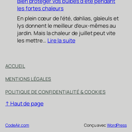
Bien protéger vos bulbes d’été pendant
les fortes chaleurs
En plein cœur de l’été, dahlias, glaïeuls et
lys donnent le meilleur d’eux-mêmes au
jardin. Mais la chaleur de juillet peut vite
:
les mettre…
Lire la suite
Bien
protéger
vos
ACCUEIL
bulbes
d’été
MENTIONS LÉGALES
pendant
les
POLITIQUE DE CONFIDENTIALITÉ & COOKIES
fortes
↑ Haut de page
chaleurs
CodeAir.com
Conçu avec
WordPress