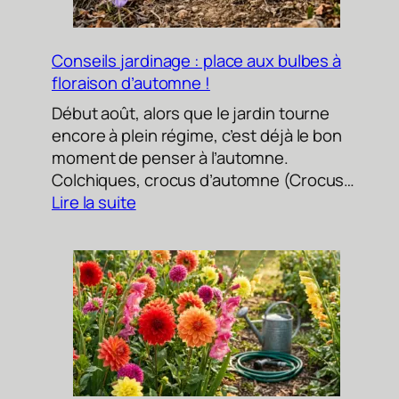
automnale
Conseils jardinage : place aux bulbes à
floraison d’automne !
Début août, alors que le jardin tourne
encore à plein régime, c’est déjà le bon
moment de penser à l’automne.
Colchiques, crocus d’automne (Crocus…
:
Lire la suite
Conseils
jardinage
:
place
aux
bulbes
à
floraison