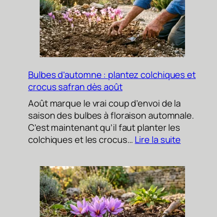
dès
août
pour
l’automne
Bulbes d’automne : plantez colchiques et
crocus safran dès août
Août marque le vrai coup d’envoi de la
saison des bulbes à floraison automnale.
C’est maintenant qu’il faut planter les
:
colchiques et les crocus…
Lire la suite
Bulbes
d’autom
:
plantez
colchiqu
et