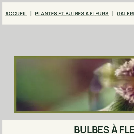
Aller
ACCUEIL
PLANTES ET BULBES A FLEURS
GALER
au
contenu
BULBES À FL