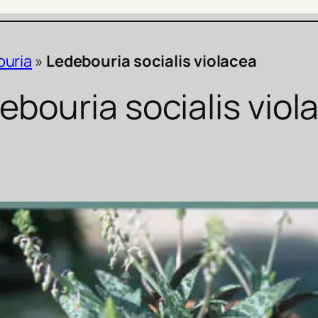
uria
»
Ledebouria socialis violacea
ebouria socialis viol