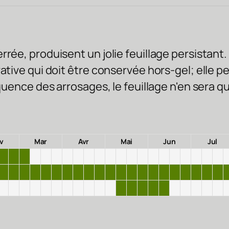
rée, produisent un jolie feuillage persistant
rative qui doit être conservée hors-gel; elle 
équence des arrosages, le feuillage n'en sera q
v
Mar
Avr
Mai
Jun
Jul