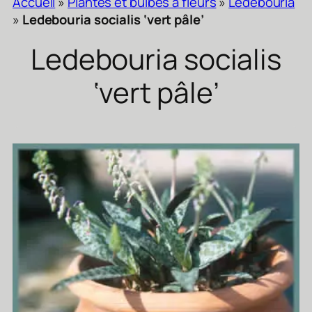
Accueil
»
Plantes et bulbes a fleurs
»
Ledebouria
»
Ledebouria socialis ‘vert pâle’
Ledebouria socialis
‘vert pâle’