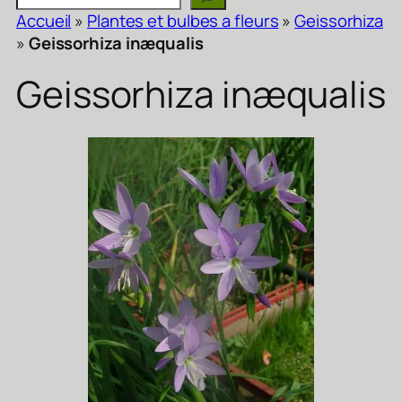
Accueil
»
Plantes et bulbes a fleurs
»
Geissorhiza
»
Geissorhiza inæqualis
Geissorhiza inæqualis