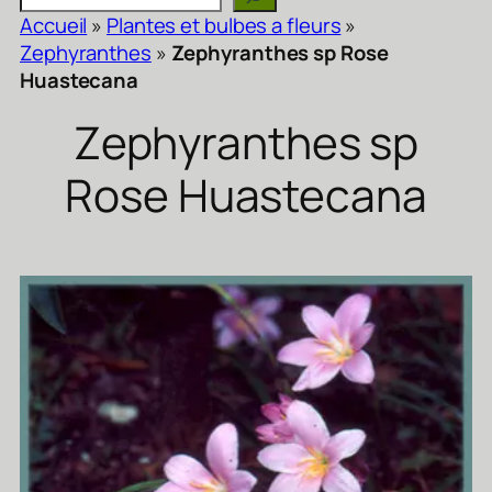
Accueil
»
Plantes et bulbes a fleurs
»
Zephyranthes
»
Zephyranthes sp Rose
Huastecana
Zephyranthes sp
Rose Huastecana