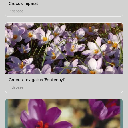
Crocus imperati
Iridaceae
Crocus lævigatus ‘Fontenayi’
Iridaceae