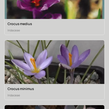
Crocus medius
Iridaceae
Crocus minimus
Iridaceae