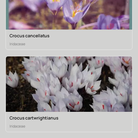
Crocus cancellatus
Iridaceae
Crocus cartwrightianus
Iridaceae