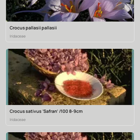
Crocus pallasii pallasii
Iridaceae
Crocus sativus ‘Safran’ /100 8-9cm
Iridaceae