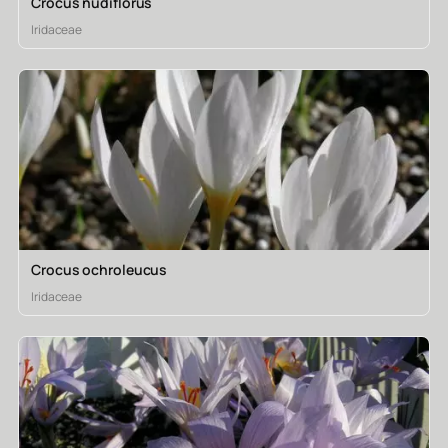
Crocus nudiflorus
Iridaceae
Crocus ochroleucus
Iridaceae