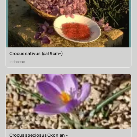
Crocus sativus (cal 9cm+)
Iridaceae
Crocus speciosus Oxonian »