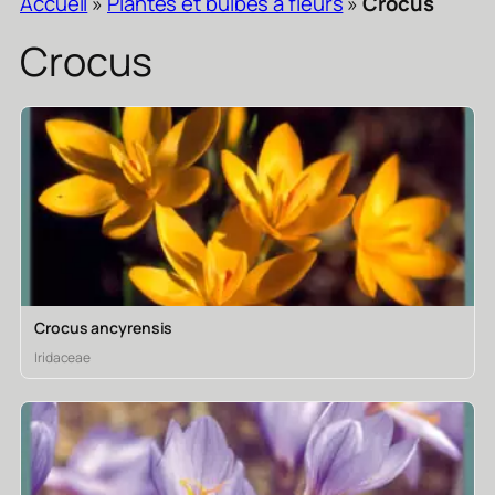
Accueil
»
Plantes et bulbes a fleurs
»
Crocus
Crocus
Crocus ancyrensis
Iridaceae