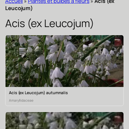
Accueil
»
Plantes et bulbes a fleurs
»
Acis (ex
Leucojum)
Acis (ex Leucojum)
Acis (ex Leucojum) autumnalis
Amaryllidaceae