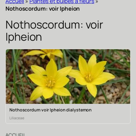
Accueil
»
Plantes et bulbes a fleurs
»
Nothoscordum: voir Ipheion
Nothoscordum: voir
Ipheion
Nothoscordum voir Ipheion dialystemon
Liliaceae
ACCUEIL